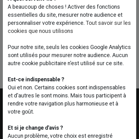
TCE en phase Chantier et Coordination SSI
A beaucoup de choses ! Activer des fonctions
essentielles du site, mesurer notre audience et
Perspectives
: Jean-Jacques Bégel et Lucchini
personnaliser votre expérience.
Tout savoir sur les
Stéphane
cookies que nous utilisons
Pour notre site, seuls les cookies Google Analytics
sont utilisés pour mesurer notre audience. Aucun
autre cookie publicitaire n'est utilisé sur ce site.
Linkedin
Facebook
Twitter
Est-ce indispensable ?
Oui et non. Certains cookies sont indispensables
et d'autres le sont moins. Mais tous participent à
rendre votre navigation plus harmonieuse et à
votre goût.
Et si je change d'avis ?
Aucun problème, votre choix est enregistré