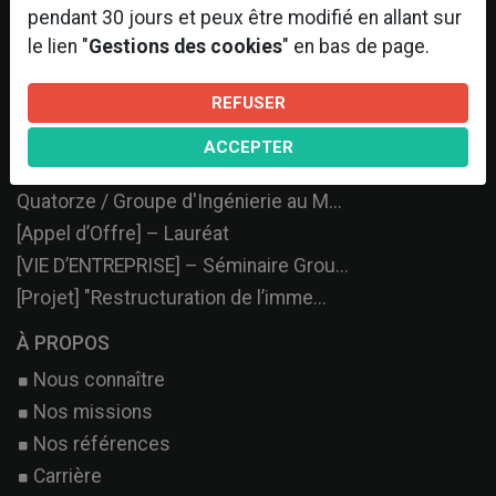
pendant 30 jours et peux être modifié en allant sur
le lien "
Gestions des cookies
" en bas de page.
DERNIERS ARTICLES
REFUSER
[Evènement - #MIPIM] BPM - 126 Rivo...
ACCEPTER
[Projet en cours ] – Réhabilitation...
Quatorze / Groupe d'Ingénierie au M...
[Appel d’Offre] – Lauréat
[VIE D’ENTREPRISE] – Séminaire Grou...
[Projet] "Restructuration de l’imme...
À PROPOS
Nous connaître
Nos missions
Nos références
Carrière