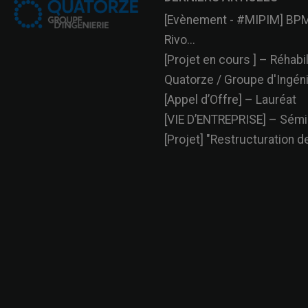
[Evènement - #MIPIM] BPM
Rivo...
[Projet en cours ] – Réhabili
Quatorze / Groupe d'Ingénie
[Appel d’Offre] – Lauréat
[VIE D’ENTREPRISE] – Sémin
[Projet] "Restructuration de