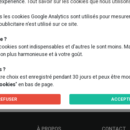
 expérience.
Tout savoir sur les cookies que nous utilison
ls les cookies Google Analytics sont utilisés pour mesure
blicitaire n'est utilisé sur ce site.
iat avec STYLIQUE (contractant général) a eu le plaisir de r
sur ce chantier de réhabilitation de bureaux où intervienn
e ?
ONDIALE.
 cookies sont indispensables et d'autres le sont moins. Ma
ion plus harmonieuse et à votre goût.
s ?
e choix est enregistré pendant 30 jours et peux être modif
cookies
" en bas de page.
REFUSER
ACCEPT
À PROPOS
CONTACT