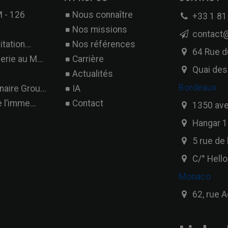
 - 126
Nous connaître
+33 1 81
Nos missions
contact@
tation...
Nos références
64 Rue d
rie au M...
Carrière
Quai des
Actualités
Bordeaux
aire Grou...
IA
 l’imme...
Contact
1350 ave
Hangar 10
5 rue de 
C/° Hell
Monaco
62, rue A