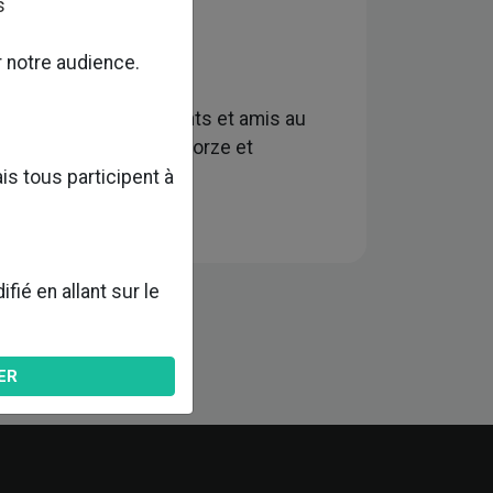
s
r notre audience.
éunir partenaires, clients et amis au
ent les équipes de Quatorze et
is tous participent à
ié en allant sur le
ER