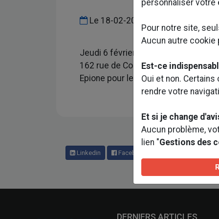
personnaliser votre
Le
18-02-2025
Pour notre site, seu
Aucun autre cookie pu
Jeudi 6 février, Quatorze en partenar
162 rue de Courcelles (Paris 17e) - 
Est-ce indispensabl
Epione pour le compte d’AG2R LA M
Oui et non. Certains
rendre votre navigat
Et si je change d'avi
Aucun problème, votr
lien "
Gestions des 
Linkedin
Facebook
Twitter
DERNIERS ARTICLES