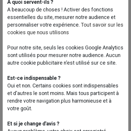
A quoi servent-ils ?
A beaucoup de choses ! Activer des fonctions
essentielles du site, mesurer notre audience et
personnaliser votre expérience.
Tout savoir sur les
cookies que nous utilisons
Pour notre site, seuls les cookies Google Analytics
sont utilisés pour mesurer notre audience. Aucun
autre cookie publicitaire n'est utilisé sur ce site.
Est-ce indispensable ?
Oui et non. Certains cookies sont indispensables
et d'autres le sont moins. Mais tous participent à
rendre votre navigation plus harmonieuse et à
Caractéristiques et objectifs du projet :
votre goût.
Les nombreuses dégradations occasionnées par le
Et si je change d'avis ?
voisinage sur la verrière du centre commercial des