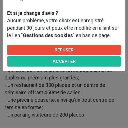
Caractéristiques et objectifs du projet :
Et si je change d'avis ?
Aucun problème, votre choix est enregistré
En 2020, un nouvel hôtel de 150 chambres viendra
pendant 30 jours et peux être modifié en allant sur
compléter l’offre hôtelière du Parc Astérix au
le lien "
Gestions des cookies
" en bas de page.
coeur de la forêt : l’hôtel «Les Quais de Lutèce».
REFUSER
L’hôtel reprendra le concept et l’architecture des
quais de Lutèce et comptera :
ACCEPTER
- Un hôtel de 150 chambres, avec des chambres
duplex ou prémium plus grandes;
- Un restaurant de 300 places et un centre de
séminaire offrant 450m² de salles
- Une piscine couverte, ainsi qu’un petit centre de
remise en forme;
- Un parking visiteurs de 200 places.