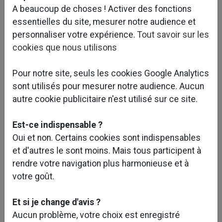
A beaucoup de choses ! Activer des fonctions
essentielles du site, mesurer notre audience et
personnaliser votre expérience.
Tout savoir sur les
cookies que nous utilisons
Pour notre site, seuls les cookies Google Analytics
sont utilisés pour mesurer notre audience. Aucun
autre cookie publicitaire n'est utilisé sur ce site.
Est-ce indispensable ?
Oui et non. Certains cookies sont indispensables
Caractéristiques et objectifs du projet :
et d'autres le sont moins. Mais tous participent à
rendre votre navigation plus harmonieuse et à
Le projet concerne la restructuration des ateliers de
votre goût.
maintenance du site Vaugirard (datant de 1910) avec
une particularité importante : la construction du
Et si je change d'avis ?
bâtiment s’effectue au-dessus des voies RATP.
Aucun problème, votre choix est enregistré