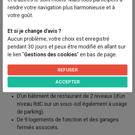
rendre votre navigation plus harmonieuse et à
votre goût.
Et si je change d'avis ?
Aucun problème, votre choix est enregistré
Caractéristiques et objectifs du projet :
pendant 30 jours et peux être modifié en allant sur
le lien "
Gestions des cookies
" en bas de page.
Le projet consistait en la construction d'un lycée
neuf, composé :
REFUSER
D’un bâtiment principal de 4 niveaux (R+2 sur
ACCEPTER
RDC et un sous-sol partiel à usage de parking).
D’un bâtiment de restaurant de 2 niveaux (d’un
niveau RdC sur un sous-sol également à usage
de parking).
De 9 logements de fonction et des garages
fermés associés.