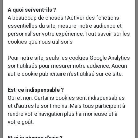
A quoi servent-ils ?
A beaucoup de choses ! Activer des fonctions
essentielles du site, mesurer notre audience et
personnaliser votre expérience.
Tout savoir sur les
cookies que nous utilisons
Pour notre site, seuls les cookies Google Analytics
sont utilisés pour mesurer notre audience. Aucun
autre cookie publicitaire n'est utilisé sur ce site.
Est-ce indispensable ?
Oui et non. Certains cookies sont indispensables
Caractéristiques et objectifs du projet :
et d'autres le sont moins. Mais tous participent à
rendre votre navigation plus harmonieuse et à
Situé 10 avenue de la Grande Armée, dans une
votre goût.
immeuble classé monument historique (pour ses
façades), le projet concerne la rénovation d’un