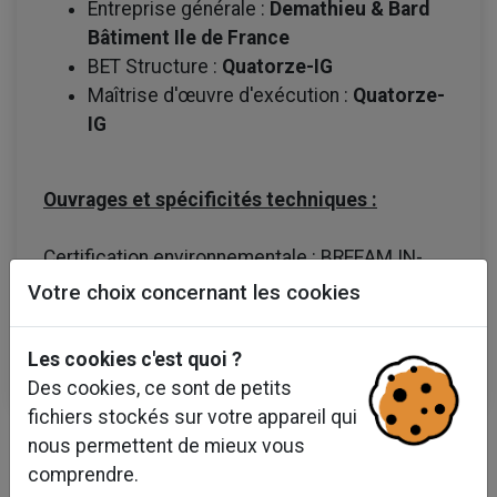
Entreprise générale :
Demathieu & Bard
Bâtiment Ile de France
BET Structure :
Quatorze-IG
Maîtrise d'œuvre d'exécution :
Quatorze-
IG
Ouvrages et spécificités techniques :
Certification environnementale : BREEAM IN-
USE VERY GOOD au niveau Excellent visée.
Votre choix concernant les cookies
Les cookies c'est quoi ?
Des cookies, ce sont de petits
fichiers stockés sur votre appareil qui
nous permettent de mieux vous
comprendre.