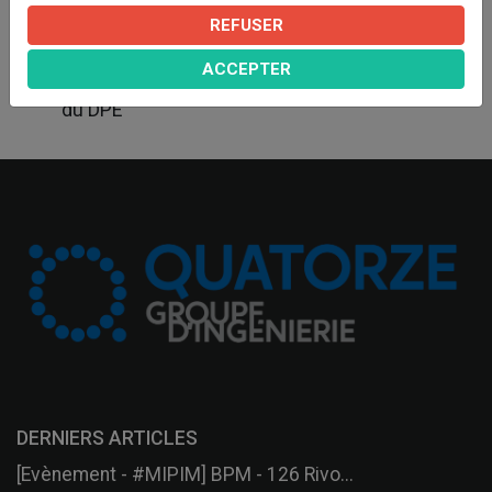
La mise en conformité règlementaire (sécurité
REFUSER
incendie, accessibilité, etc)
ACCEPTER
L’amélioration énergétique : passage en lettre C
du DPE
DERNIERS ARTICLES
[Evènement - #MIPIM] BPM - 126 Rivo...