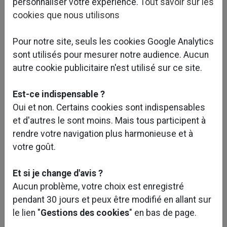
personnaliser votre expérience.
Tout savoir sur les
cookies que nous utilisons
Pour notre site, seuls les cookies Google Analytics
sont utilisés pour mesurer notre audience. Aucun
Caractéristiques et objectifs du projet :
autre cookie publicitaire n'est utilisé sur ce site.
L’opération concerne la rénovation de l’immeuble de
Est-ce indispensable ?
bureaux ATRIUM situé à Cergy.
Oui et non. Certains cookies sont indispensables
Le bâtiment compte un rez de chaussée, 4 étages en
et d'autres le sont moins. Mais tous participent à
superstructure et un niveau de sous-sol qui
rendre votre navigation plus harmonieuse et à
comprend un parc de stationnement pour voitures en
votre goût.
extérieur. Le gain énergétique est un des enjeux
majeurs de cette rénovation.
Et si je change d'avis ?
Aucun problème, votre choix est enregistré
Nous intervenons sur ce projet pour :
pendant 30 jours et peux être modifié en allant sur
La rénovation des espaces dans un état de
le lien "
Gestions des cookies
" en bas de page.
vieillissement