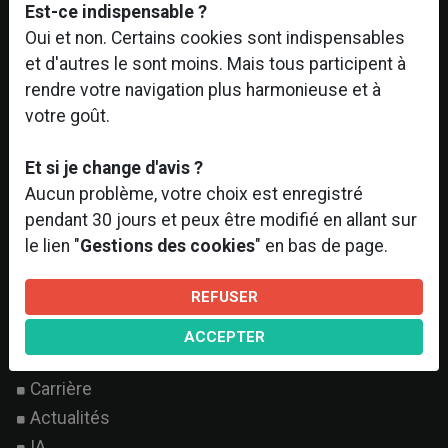
Est-ce indispensable ?
Oui et non. Certains cookies sont indispensables
DERNIERS ARTICLES
et d'autres le sont moins. Mais tous participent à
[Evènement - #MIPIM] BPM - 126 Rivo...
rendre votre navigation plus harmonieuse et à
[Projet en cours ] – Réhabilitation...
votre goût.
Quatorze / Groupe d'Ingénierie au M...
Et si je change d'avis ?
[Appel d’Offre] – Lauréat
Aucun problème, votre choix est enregistré
[VIE D’ENTREPRISE] – Séminaire Grou...
pendant 30 jours et peux être modifié en allant sur
[Projet] "Restructuration de l’imme...
le lien "
Gestions des cookies
" en bas de page.
À PROPOS
REFUSER
Nous connaître
Nos missions
ACCEPTER
Nos références
Carrière
Actualités
IA