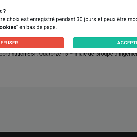
e
s ?
e choix est enregistré pendant 30 jours et peux être modif
cookies
" en bas de page.
il - Bureau d'étude et de Conseil en Acoustique - Acoust
REFUSER
ACCEPT
oordination SSI :
Quatorze-IG
– filiale de
Groupe d'Ingénie