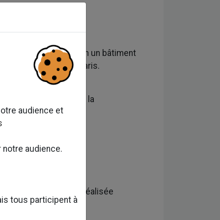
le « 49 Haussmann » en un bâtiment
mmeuble au cœur de Paris.
et Coordination SSI de la
notre audience et
s
r notre audience.
nt de
REDEVCO France
réalisée
is tous participent à