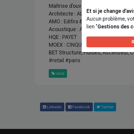
Maîtrise d’ouvrage :
REDEVCO Franc
Et si je change d'avi
Architecte :
ADERI ARCHITECTES
Aucun problème, votr
AMO :
Edifira
& O2C Conseil
lien "
Gestions des 
Acoustique :
Acoustique Audio Conse
HQE :
PAYET
MOEX :
CINQUIEME ELEMENT
BET Structure, Fluides, Ascenseur, C
#retail
#paris
retail
Linkedin
Facebook
Twitter