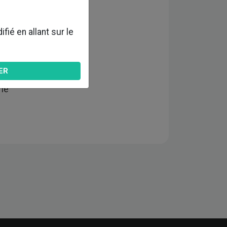
ié en allant sur le
icien
ER
rie