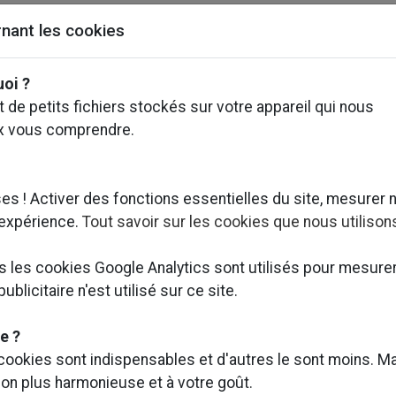
nant les cookies
uoi ?
&A en février 2023,
REDEVCO France
a décidé de repenser 
 de petits fichiers stockés sur votre appareil qui nous
 parking avec pour ambition de redonner un sens à cet i
x vous comprendre.
énierie
réalise les missions Structure, Fluides, Ascenseur 
s ! Activer des fonctions essentielles du site, mesurer 
uble haussmannien.
 expérience.
Tout savoir sur les cookies que nous utilison
partis sur 4 niveaux sont concernés par cette refonte.
ls les cookies Google Analytics sont utilisés pour mesure
r une ouverture à fin 2024.
blicitaire n'est utilisé sur ce site.
e ?
te réhabilitation : l’interview de
thierry cahierre
- préside
 cookies sont indispensables et d'autres le sont moins. Ma
2023 :
https://lnkd.in/ejCMhJxj
ion plus harmonieuse et à votre goût.