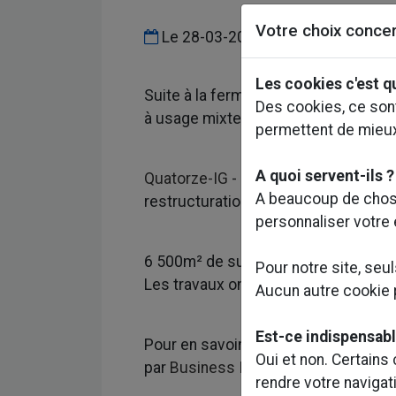
Votre choix concer
Le
28-03-2023
Les cookies c'est q
Suite à la fermeture de l’enseigne C
Des cookies, ce sont
à usage mixte : commerces, bureaux,
permettent de mieu
A quoi servent-ils ?
Quatorze-IG
- Filiale de
Groupe d'Ing
A beaucoup de chose
restructuration lourde de cet imme
personnaliser votre
6 500m² de surfaces commerciales ré
Pour notre site, seu
Les travaux ont démarré en mars pou
Aucun autre cookie pu
Est-ce indispensabl
Pour en savoir plus sur le sens de cet
Oui et non. Certains
par
Business Immo
lors du
#MIPIM
rendre votre navigat