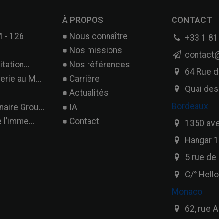
À PROPOS
CONTACT
 - 126
Nous connaître
+33 1 81
Nos missions
contact@
tation...
Nos références
64 Rue d
rie au M...
Carrière
Quai des
Actualités
Bordeaux
aire Grou...
IA
 l’imme...
Contact
1350 ave
Hangar 10
5 rue de 
C/° Hell
Monaco
62, rue A